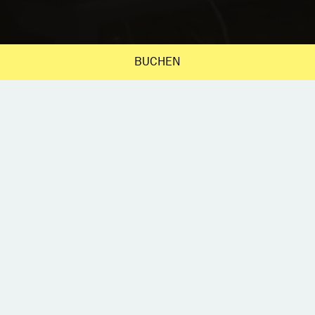
BUCHEN
WENN MENSCHEN ZUSAMMENKOMMEN
Events im Haus am See
entstehen aus dem Moment
heraus.
Als Begegnung, als gemeinsames
Erleben
oder als besonderer Abend am
See.